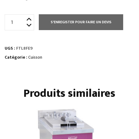
quantité
S'ENREGISTER POUR FAIRE UN DEVIS
de
ÉLEMENT
MONOBLOC
UGS :
FTL8FE9
PLAQUE
À
Catégorie :
Cuisson
SNACKER
LISSE
Produits similaires