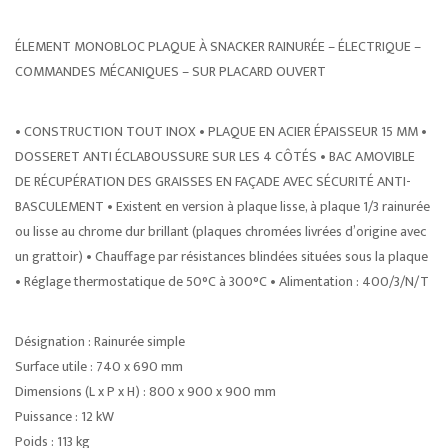
ÉLEMENT MONOBLOC PLAQUE À SNACKER RAINURÉE – ÉLECTRIQUE –
COMMANDES MÉCANIQUES – SUR PLACARD OUVERT
• CONSTRUCTION TOUT INOX • PLAQUE EN ACIER ÉPAISSEUR 15 MM •
DOSSERET ANTI ÉCLABOUSSURE SUR LES 4 CÔTÉS • BAC AMOVIBLE
DE RÉCUPÉRATION DES GRAISSES EN FAÇADE AVEC SÉCURITÉ ANTI-
BASCULEMENT • Existent en version à plaque lisse, à plaque 1/3 rainurée
ou lisse au chrome dur brillant (plaques chromées livrées d’origine avec
un grattoir) • Chauffage par résistances blindées situées sous la plaque
• Réglage thermostatique de 50°C à 300°C • Alimentation : 400/3/N/T
Désignation : Rainurée simple
Surface utile : 740 x 690 mm
Dimensions (L x P x H) : 800 x 900 x 900 mm
Puissance : 12 kW
Poids : 113 kg