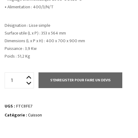
• Alimentation : 400/3/N/T
Désignation : Lisse simple
Surface utile (L x P) : 353 x 564 mm
Dimensions (L x P x H) : 400 x 700 x 900 mm
Puissance : 3,9 Kw
Poids : 51,2 Kg
quantité
S'ENREGISTER POUR FAIRE UN DEVIS
de
ÉLEMENT
MONOBLOC
UGS :
FTC8FE7
PLAQUE
À
Catégorie :
Cuisson
SNACKER
LISSE
CHROMÉE