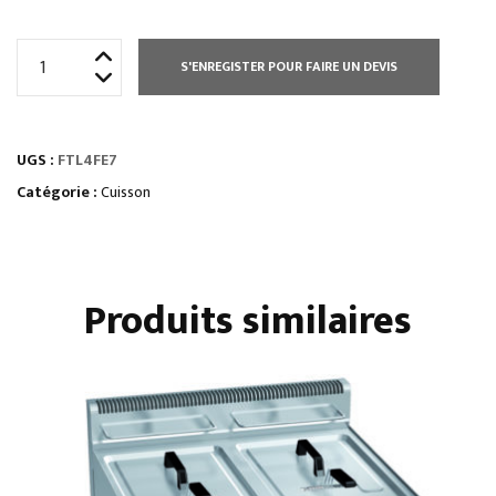
quantité
S'ENREGISTER POUR FAIRE UN DEVIS
de
ÉLEMENT
MONOBLOC
UGS :
FTL4FE7
PLAQUE
À
Catégorie :
Cuisson
SNACKER
LISSE
-
Produits similaires
SUR
PLACARD
OUVERT
-
SIMPLES