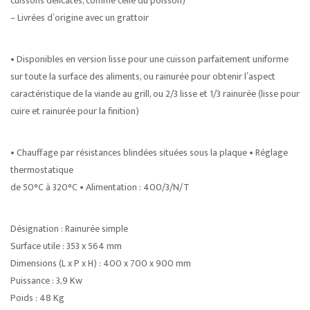
cuissons délicates, comme celle du poisson)
– Livrées d’origine avec un grattoir
• Disponibles en version lisse pour une cuisson parfaitement uniforme
sur toute la surface des aliments, ou rainurée pour obtenir l’aspect
caractéristique de la viande au grill, ou 2/3 lisse et 1/3 rainurée (lisse pour
cuire et rainurée pour la finition)
• Chauffage par résistances blindées situées sous la plaque • Réglage
thermostatique
de 50°C à 320°C • Alimentation : 400/3/N/T
Désignation : Rainurée simple
Surface utile : 353 x 564 mm
Dimensions (L x P x H) : 400 x 700 x 900 mm
Puissance : 3,9 Kw
Poids : 48 Kg