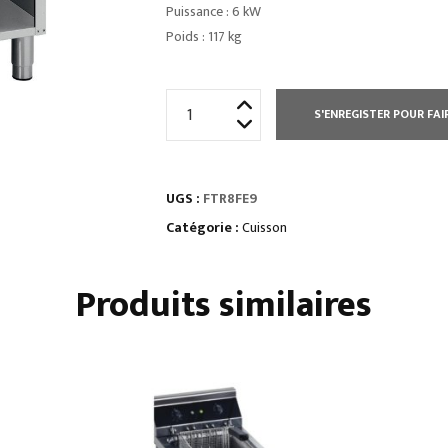
Puissance : 6 kW
Poids : 117 kg
quantité
S'ENREGISTER POUR FAI
de
ÉLEMENT
MONOBLOC
UGS :
FTR8FE9
PLAQUE
À
Catégorie :
Cuisson
SNACKER
MIXTE
Produits similaires