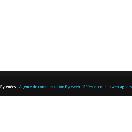
Notre boutique
Contact
Climatisation
professionnelle
CGV
Cuisine
professionnelle
 Pyrénées -
Agence de communication Pyréweb
-
Référencement : web agenc