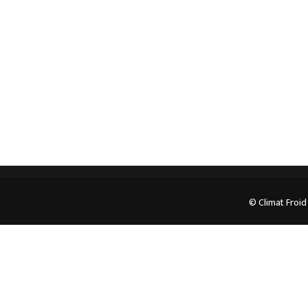
pour plus d’informations.
05.62.35.78.96
© Climat Froid