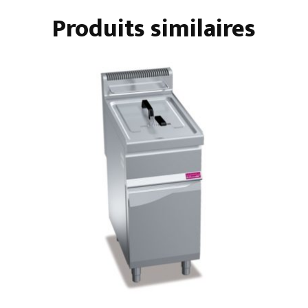
Produits similaires
-
SUR
PLACARD
OUVERT
-
DOUBLES
-
COMMANDES
MÉCANIQUES
-
GAZ