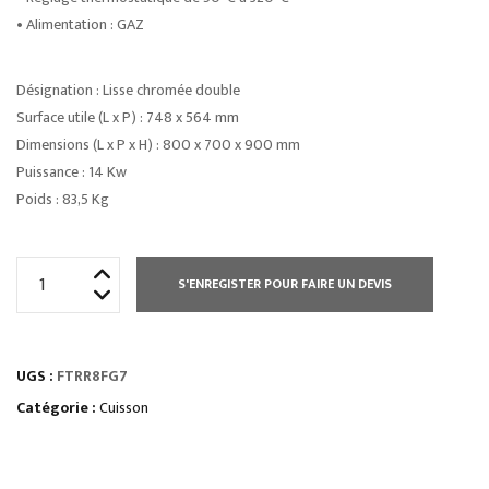
• Alimentation : GAZ
Désignation : Lisse chromée double
Surface utile (L x P) : 748 x 564 mm
Dimensions (L x P x H) : 800 x 700 x 900 mm
Puissance : 14 Kw
Poids : 83,5 Kg
quantité
S'ENREGISTER POUR FAIRE UN DEVIS
de
ÉLEMENT
MONOBLOC
UGS :
FTRR8FG7
PLAQUE
À
Catégorie :
Cuisson
SNACKER
RAINURÉE
-