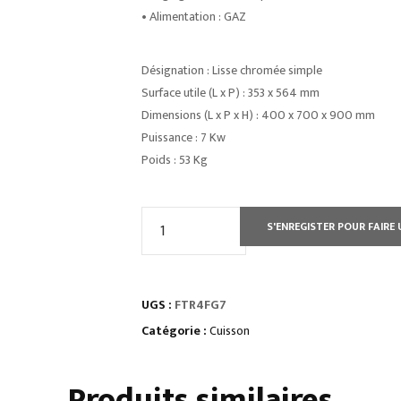
• Alimentation : GAZ
Désignation : Lisse chromée simple
Surface utile (L x P) : 353 x 564 mm
Dimensions (L x P x H) : 400 x 700 x 900 mm
Puissance : 7 Kw
Poids : 53 Kg
quantité
S'ENREGISTER POUR FAIRE 
de
ÉLEMENT
MONOBLOC
UGS :
FTR4FG7
PLAQUE
À
Catégorie :
Cuisson
SNACKER
RAINURÉE
Produits similaires
-