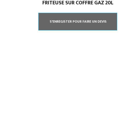
FRITEUSE SUR COFFRE GAZ 20L
Spécialiste en installation pour du matériel
professionnel. Veuillez prendre contact avec nous
S'ENREGISTER POUR FAIRE UN DEVIS
pour plus d’informations.
05.62.35.78.96