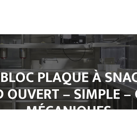
Accueil
L’entreprise
Climatisation
Froid et Cuisine Pro
Matériels de cuisine professionnel
Notre Boutique
LOC PLAQUE À SNAC
Contact
D OUVERT – SIMPLE 
MÉCANIQUES