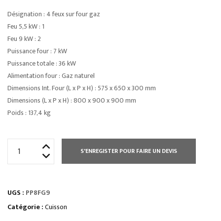
Désignation : 4 feux sur four gaz
Feu 5,5 kW : 1
Feu 9 kW : 2
Puissance four : 7 kW
Puissance totale : 36 kW
Alimentation four : Gaz naturel
Dimensions Int. Four (L x P x H) : 575 x 650 x 300 mm
Dimensions (L x P x H) : 800 x 900 x 900 mm
Poids : 137,4 kg
quantité
S'ENREGISTER POUR FAIRE UN DEVIS
de
ELEMENT
MONOBLOC
UGS :
PP8FG9
PLAQUE
COUP
Catégorie :
Cuisson
DE