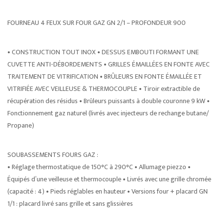
FOURNEAU 4 FEUX SUR FOUR GAZ GN 2/1 – PROFONDEUR 900
• CONSTRUCTION TOUT INOX • DESSUS EMBOUTI FORMANT UNE
CUVETTE ANTI-DÉBORDEMENTS • GRILLES ÉMAILLÉES EN FONTE AVEC
TRAITEMENT DE VITRIFICATION • BRÛLEURS EN FONTE ÉMAILLÉE ET
VITRIFIÉE AVEC VEILLEUSE & THERMOCOUPLE • Tiroir extractible de
récupération des résidus • Brûleurs puissants à double couronne 9 kW •
Fonctionnement gaz naturel (livrés avec injecteurs de rechange butane/
Propane)
SOUBASSEMENTS FOURS GAZ :
• Réglage thermostatique de 150°C à 290°C • Allumage piezzo •
Équipés d’une veilleuse et thermocouple • Livrés avec une grille chromée
(capacité : 4) • Pieds réglables en hauteur • Versions four + placard GN
1/1 : placard livré sans grille et sans glissières