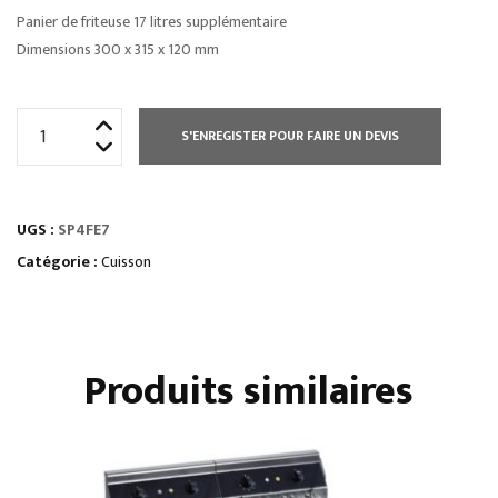
Panier de friteuse 17 litres supplémentaire
Dimensions 300 x 315 x 120 mm
quantité
S'ENREGISTER POUR FAIRE UN DEVIS
de
ÉLEMENT
MONOBLOC
UGS :
SP4FE7
RÉSERVE
À
Catégorie :
Cuisson
FRITES
Produits similaires