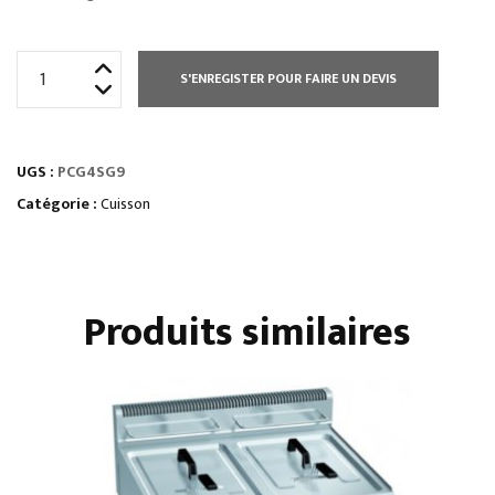
quantité
S'ENREGISTER POUR FAIRE UN DEVIS
de
ELEMENT
TOP
UGS :
PCG4SG9
2
FEUX
Catégorie :
Cuisson
VIFS
SUPER
Produits similaires