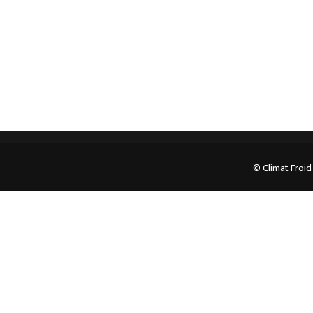
05.62.35.78.96
© Climat Froid