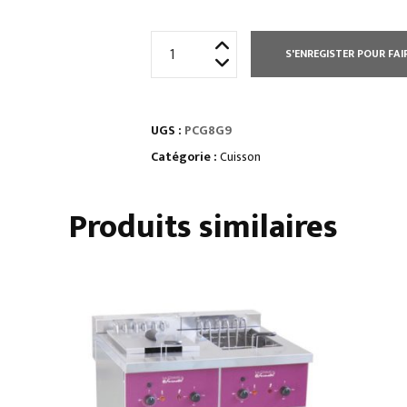
quantité
S'ENREGISTER POUR FAI
de
ELEMENT
TOP
UGS :
PCG8G9
4
FEUX
Catégorie :
Cuisson
VIFS
Produits similaires