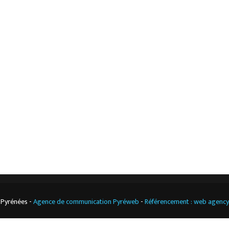
Accueil
Mentions légales
L’entreprise
Nos actualités
Notre boutique
Contact
Climatisation
professionnelle
CGV
Cuisine
professionnelle
 Pyrénées -
Agence de communication Pyréweb
-
Référencement : web agenc