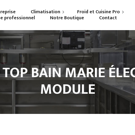
treprise
Climatisation
Froid et Cuisine Pro
ne professionnel
Notre Boutique
Contact
Particuliers
Frigoriste professionnel
Professionnels
Cuisiniste
TOP BAIN MARIE ÉLE
MODULE