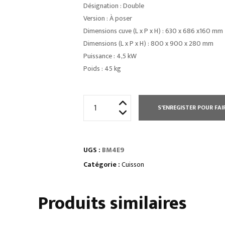
Désignation : Double
Version : À poser
Dimensions cuve (L x P x H) : 630 x 686 x160 mm
Dimensions (L x P x H) : 800 x 900 x 280 mm
Puissance : 4,5 kW
Poids : 45 kg
quantité
S'ENREGISTER POUR FAI
de
ELEMENT
TOP
UGS :
BM4E9
BAIN
MARIE
Catégorie :
Cuisson
ÉLECTRIQUE
1
Produits similaires
MODULE