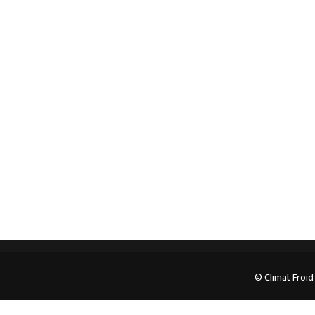
Spécialiste en installation pour du matériel
professionnel. Veuillez prendre contact avec nous
pour plus d’informations.
05.62.35.78.96
© Climat Froid