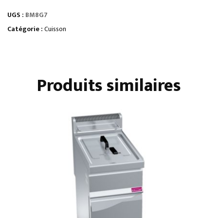
TOP
UGS :
BM8G7
BAIN
MARIE
Catégorie :
Cuisson
GAZ
GN
2/1
Produits similaires