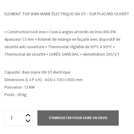
ELEMENT TOP BAIN MARIE ÉLECTRIQUE GN 1/1 – SUR PLACARD OUVERT
• Construction tout inox • Cuve à angles arrondis en inox AISI 316
épaisseur 1,5 mm • Robinet de vidange en façade avec dispositif de
sécurité anti-ouverture • Thermostat réglable de 30°C à 90°C •
Thermostat de sécurité • LIVRÉS SANS BAC • Alimentation 230/1/T
Capacité : Bain marie GN 1/1 électrique
Dimensions (L x P x H) : 400 x 700 x 900 mm
Puissance : 1,3 kW
Poids : 28 kg
quantité
S'ENREGISTER POUR FAIRE UN DEVIS
de
ELEMENT