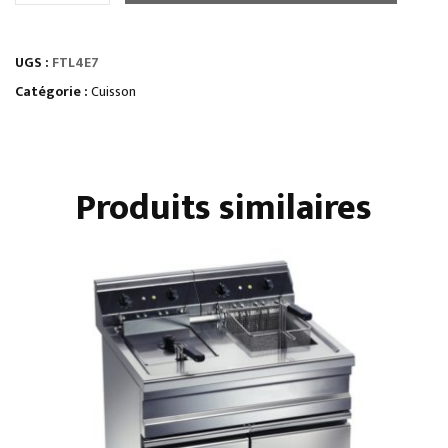
ÉLEMENT
TOP
UGS :
FTL4E7
PLAQUE
À
Catégorie :
Cuisson
SNACKER
LISSE
Produits similaires