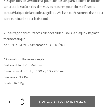
• Disponibles en version lisse pour une cuisson parfaitement uniforme
sur toute la surface des aliments, ou rainurée pour obtenir l’aspect
caractéristique de la viande au grill, ou 2/3 lisse et 1/3 rainurée (lisse pour
cuire et rainurée pour la finition)
• Chauffage par résistances blindées situées sous la plaque • Réglage
thermostatique
de 50°C à 320°C • Alimentation : 400/3/N/T
Désignation : Rainurée simple
Surface utile : 353 x 564 mm
Dimensions (L x P x H) : 400 x 700 x 280 mm
Puissance : 3,9 Kw
Poids : 36,6 Kg
quantité
S'ENREGISTER POUR FAIRE UN DEVIS
de