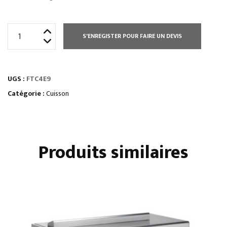
quantité
S'ENREGISTER POUR FAIRE UN DEVIS
de
ÉLEMENT
TOP
UGS :
FTC4E9
PLAQUE
À
Catégorie :
Cuisson
SNACKER
LISSE
CHROMÉE
Produits similaires