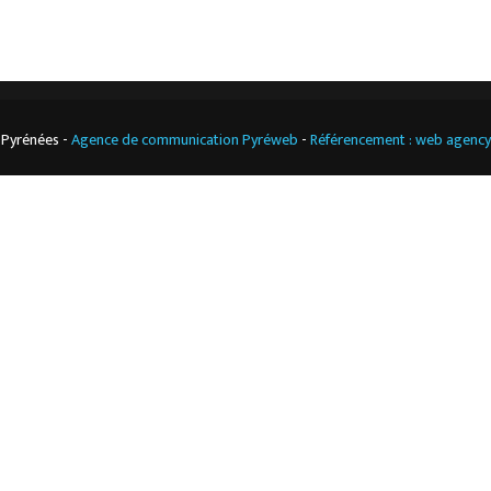
 Pyrénées -
Agence de communication Pyréweb
-
Référencement : web agenc