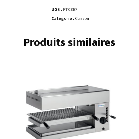
TOP
UGS :
FTC8E7
PLAQUE
À
Catégorie :
Cuisson
SNACKER
LISSE
Produits similaires
CHROMÉE
-
DOUBLE