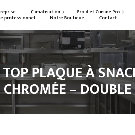
treprise
Climatisation
Froid et Cuisine Pro
ne professionnel
Notre Boutique
Contact
Particuliers
Frigoriste professionnel
Professionnels
Cuisiniste
 TOP PLAQUE À SNACK
CHROMÉE – DOUBLE