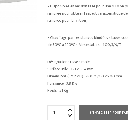
• Disponibles en version lisse pour une cuisson p
rainurée pour obtenir l’aspect caractéristique de la
rainurée pour la finition)
• Chauffage par résistances blindées situées so
de 50°C à 320°C • Alimentation : 400/3/N/T
Désignation : Lisse simple
Surface utile : 353 x 564 mm
Dimensions (L x P x H) : 400 x 700 x 900 mm
Puissance : 3,9 Kw
Poids : 51 Kg
quantité
S'ENREGISTER POUR FAI
de
ÉLEMENT