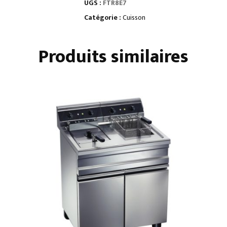
UGS :
FTR8E7
PLAQUE
À
Catégorie :
Cuisson
SNACKER
MIXTE
Produits similaires
-
DOUBLE