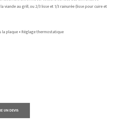
 viande au grill, ou 2/3 lisse et 1/3 rainurée (lisse pour cuire et
us la plaque • Réglage thermostatique
RE UN DEVIS