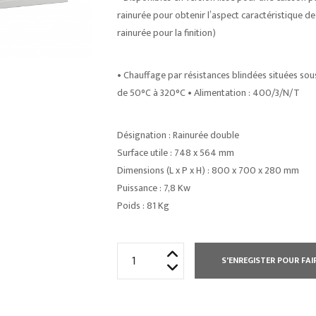
rainurée pour obtenir l’aspect caractéristique de la
rainurée pour la finition)
• Chauffage par résistances blindées situées so
de 50°C à 320°C • Alimentation : 400/3/N/T
Désignation : Rainurée double
Surface utile : 748 x 564 mm
Dimensions (L x P x H) : 800 x 700 x 280 mm
Puissance : 7,8 Kw
Poids : 81 Kg
quantité
S'ENREGISTER POUR FAI
de
ÉLEMENT
TOP