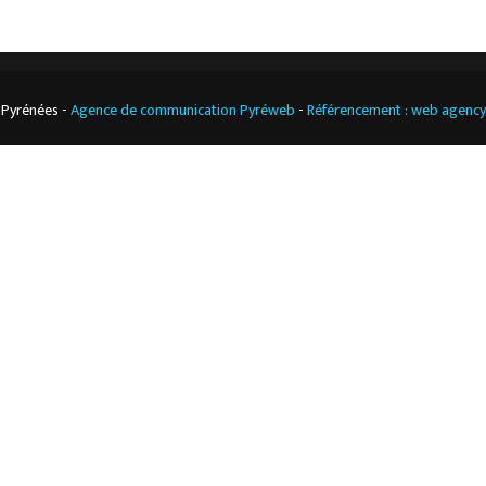
 Pyrénées -
Agence de communication Pyréweb
-
Référencement : web agenc