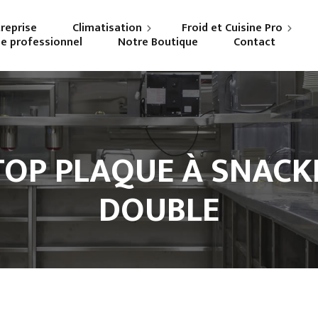
treprise
Climatisation
Froid et Cuisine Pro
ne professionnel
Notre Boutique
Contact
Particuliers
Frigoriste professionnel
Professionnels
Cuisiniste
TOP PLAQUE À SNACKE
DOUBLE