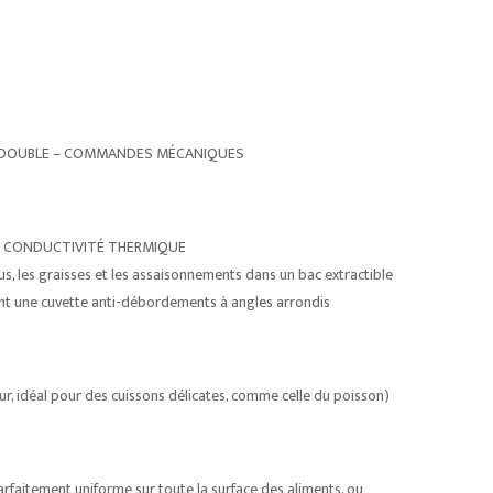
– DOUBLE – COMMANDES MÉCANIQUES
TE CONDUCTIVITÉ THERMIQUE
us, les graisses et les assaisonnements dans un bac extractible
nt une cuvette anti-débordements à angles arrondis
r, idéal pour des cuissons délicates, comme celle du poisson)
arfaitement uniforme sur toute la surface des aliments, ou