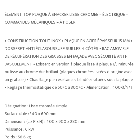
ÉLEMENT TOP PLAQUE À SNACKER LISSE CHROMÉE – ÉLECTRIQUE –
COMMANDES MÉCANIQUES – À POSER
• CONSTRUCTION TOUT INOX • PLAQUE EN ACIER ÉPAISSEUR 15 MM •
DOSSERET ANTI ÉCLABOUSSURE SUR LES 4 CÔTÉS • BAC AMOVIBLE
DE RÉCUPÉRATION DES GRAISSES EN FAÇADE AVEC SÉCURITÉ ANTI-
BASCULEMENT • Existent en version à plaque lisse, à plaque 1/3 rainurée
ou lisse au chrome dur brillant (plaques chromées livrées d’origine avec
un grattoir) • Chauffage par résistances blindées situées sous la plaque
• Réglage thermostatique de 50°C à 300°C • Alimentation : 400/3/N/T
Désignation : Lisse chromée simple
Surface utile : 340 x 690 mm
Dimensions (L x P x H) : 400 x 900 x 280 mm
Puissance : 6 kW
Poids : 56,6 kg