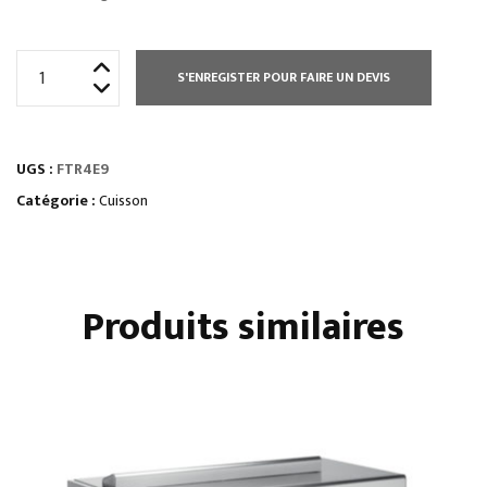
quantité
S'ENREGISTER POUR FAIRE UN DEVIS
de
ÉLEMENT
TOP
UGS :
FTR4E9
PLAQUE
À
Catégorie :
Cuisson
SNACKER
RAINURÉE
Produits similaires