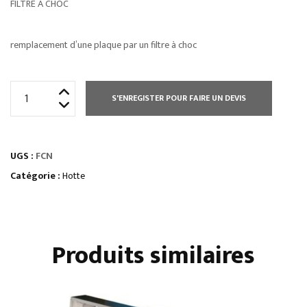
FILTRE À CHOC
remplacement d’une plaque par un filtre à choc
quantité
S'ENREGISTER POUR FAIRE UN DEVIS
de
FILTRE
À
UGS :
FCN
CHOC
Catégorie :
Hotte
Produits similaires