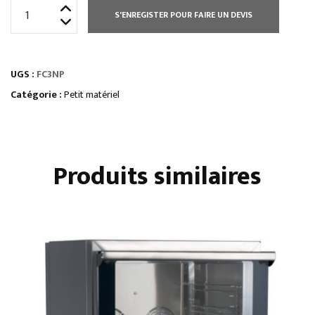
quantité
S'ENREGISTER POUR FAIRE UN DEVIS
de
FOUR
À
UGS :
FC3NP
CONVECTION
3
Catégorie :
Petit matériel
NIVEAUX
Produits similaires