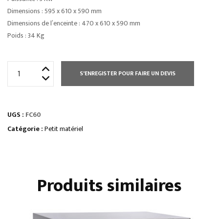
Dimensions : 595 x 610 x 590 mm
Dimensions de l’enceinte : 470 x 610 x 590 mm
Poids : 34 Kg
quantité
S'ENREGISTER POUR FAIRE UN DEVIS
de
FOUR
À
UGS :
FC60
CONVECTION
60
Catégorie :
Petit matériel
L
Produits similaires