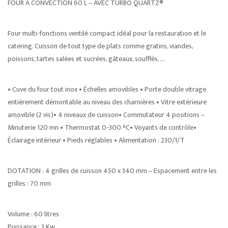
FOUR À CONVECTION 60 L – AVEC TURBO QUARTZ®
Four multi-fonctions ventilé compact idéal pour la restauration et le
catering. Cuisson de tout type de plats comme gratins, viandes,
poissons, tartes salées et sucrées, gâteaux, soufflés, …
• Cuve du four tout inox • Échelles amovibles • Porte double vitrage
entièrement démontable au niveau des charnières • Vitre extérieure
amovible (2 vis)• 4 niveaux de cuisson• Commutateur 4 positions –
Minuterie 120 mn • Thermostat 0-300 °C• Voyants de contrôle•
Éclairage intérieur • Pieds réglables • Alimentation : 230/1/T
DOTATION : 4 grilles de cuisson 450 x 340 mm – Espacement entre les
grilles : 70 mm
Volume : 60 litres
Puissance : 3 Kw