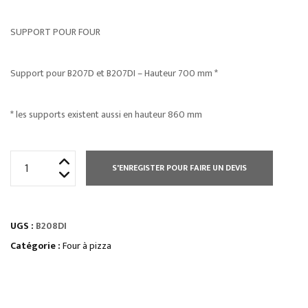
SUPPORT POUR FOUR
Support pour B207D et B207DI – Hauteur 700 mm *
* les supports existent aussi en hauteur 860 mm
quantité
S'ENREGISTER POUR FAIRE UN DEVIS
de
FOUR
À
UGS :
B208DI
PIZZA
ÉLECTRIQUE
Catégorie :
Four à pizza
SÉRIE
CL