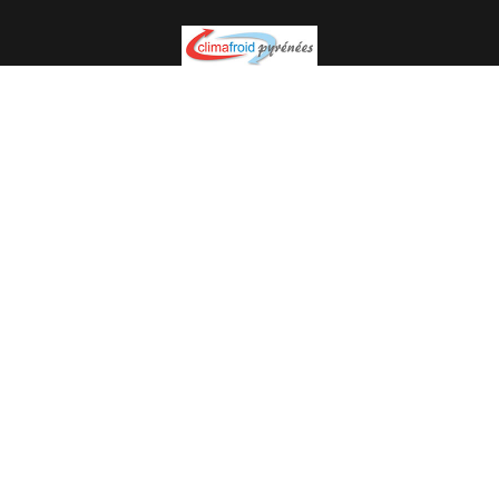
Spécialiste en installation pour du matériel professionnel.
Veuillez prendre contact avec nous pour plus
d’informations.
05.62.35.78.96
© Climat Froid Pyrénées -
Agence de communication Pyréweb
-
Référencement