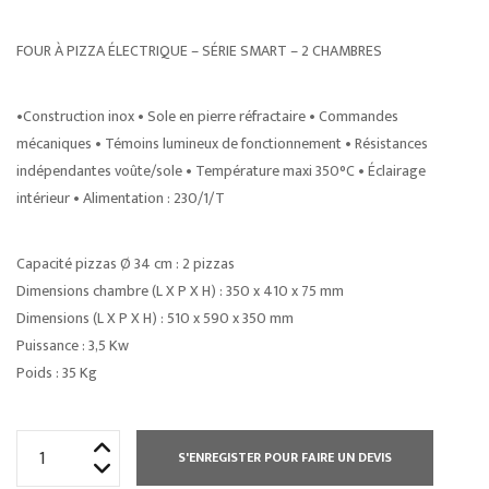
FOUR À PIZZA ÉLECTRIQUE – SÉRIE SMART – 2 CHAMBRES
•Construction inox • Sole en pierre réfractaire • Commandes
mécaniques • Témoins lumineux de fonctionnement • Résistances
indépendantes voûte/sole • Température maxi 350°C • Éclairage
intérieur • Alimentation : 230/1/T
Capacité pizzas Ø 34 cm : 2 pizzas
Dimensions chambre (L X P X H) : 350 x 410 x 75 mm
Dimensions (L X P X H) : 510 x 590 x 350 mm
Puissance : 3,5 Kw
Poids : 35 Kg
quantité
S'ENREGISTER POUR FAIRE UN DEVIS
de