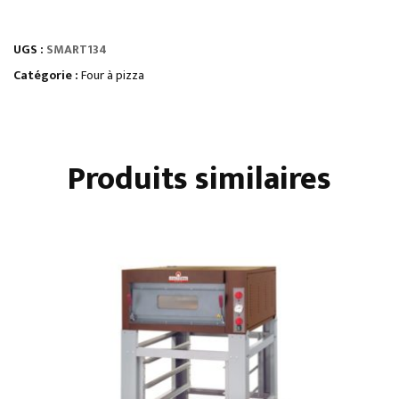
FOUR
À
UGS :
SMART134
PIZZA
ÉLECTRIQUE,
Catégorie :
Four à pizza
SÉRIE
SMART
Produits similaires