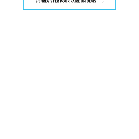
S'ENREGISTER POUR FAIRE UN DEVIS