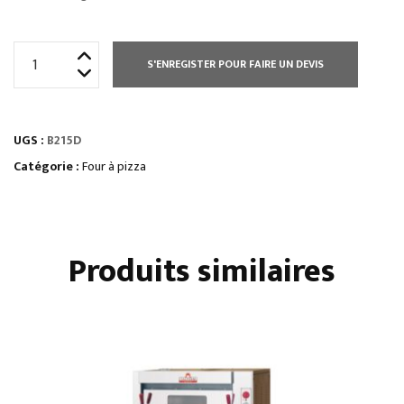
quantité
S'ENREGISTER POUR FAIRE UN DEVIS
de
FOUR
À
UGS :
B215D
PIZZA
GAZ
Catégorie :
Four à pizza
-
SÉRIE
ECO
Produits similaires
GAZ