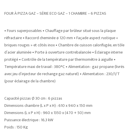
FOUR À PIZZA GAZ – SÉRIE ECO GAZ – 1 CHAMBRE – 6 PIZZAS
• Fours superposables • Chauffage par brûleur situé sous la plaque
réfractaire • Raccord cheminée ø 120 mm • Façade aspect rustique «
briques rouges » et côtés inox • Chambre de cuisson calorifugée, en tôle
d’acier aluminée • Porte à ouverture contrebalancée • Éclairage interne
protégé • Contrôle de la température par thermomètre à aiguille •
Température maxi de travail : 380°C • Alimentation : gaz propane (livrés
avec jeu d’injecteur de rechange gaz naturel) • Alimentation : 230/1/T
(pour éclairage de la chambre)
Capacité pizzas Ø 30 cm : 6 pizzas
Dimensions chambre (L x P x H) : 610 x 940 x 150 mm
Dimensions (L x P x H) : 960 x 1350 x (470 + 50) mm
Puissance électrique : 16,3 kW
Poids : 150 Kg