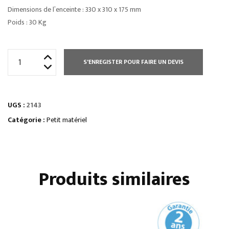
Dimensions de l’enceinte : 330 x 310 x 175 mm
Poids : 30 Kg
quantité
S'ENREGISTER POUR FAIRE UN DEVIS
de
FOUR
MICRO
UGS :
2143
ONDES
2100
Catégorie :
Petit matériel
W
Produits similaires