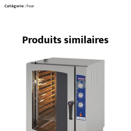
INJECTION
Catégorie :
Four
DIRECTE
PROGRAMMABLES
ÉCRAN
Produits similaires
TACTILE
-
6
NIVEAUX