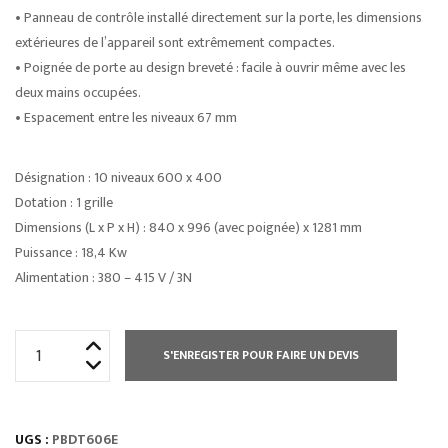
• Panneau de contrôle installé directement sur la porte, les dimensions
extérieures de l’appareil sont extrêmement compactes.
• Poignée de porte au design breveté : facile à ouvrir même avec les
deux mains occupées.
• Espacement entre les niveaux 67 mm
Désignation : 10 niveaux 600 x 400
Dotation : 1 grille
Dimensions (L x P x H) : 840 x 996 (avec poignée) x 1281 mm
Puissance : 18,4 Kw
Alimentation : 380 – 415 V / 3N
quantité
S'ENREGISTER POUR FAIRE UN DEVIS
de
FOUR
MIXTE
UGS :
PBDT606E
À