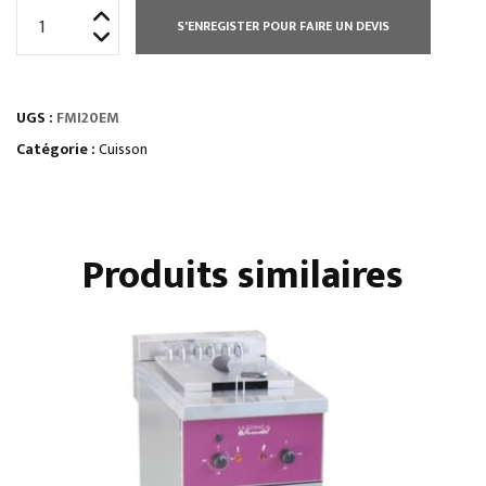
quantité
S'ENREGISTER POUR FAIRE UN DEVIS
de
FOUR
MIXTE
UGS :
FMI20EM
INJECTION
DIRECTE
Catégorie :
Cuisson
20
NIVEAUX
TRI
Produits similaires
MECANIQUE