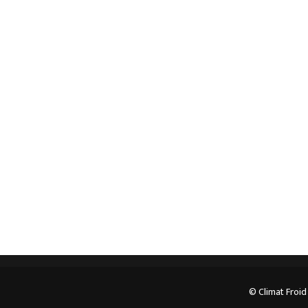
Spécialiste en installation pour du matériel
professionnel. Veuillez prendre contact avec nous
pour plus d’informations.
05.62.35.78.96
© Climat Froid