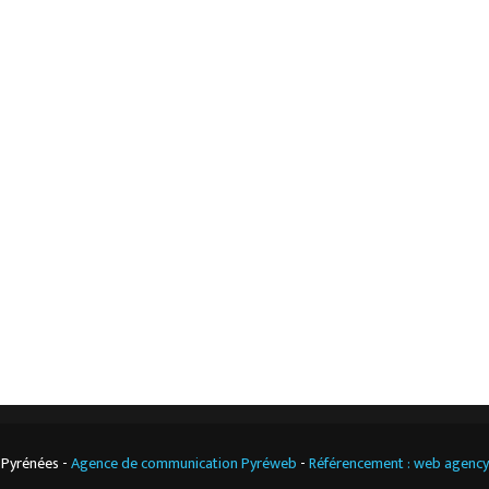
L’ESSENTIEL
Accueil
Mentions légales
L’entreprise
Nos actualités
Notre boutique
Contact
Climatisation
professionnelle
CGV
Cuisine
professionnelle
 Pyrénées -
Agence de communication Pyréweb
-
Référencement : web agenc