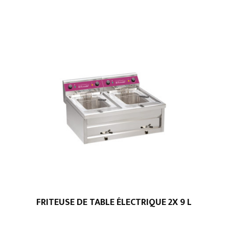
2/1
FRITEUSE DE TABLE ÉLECTRIQUE 2X 9 L