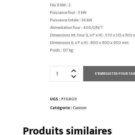
Feu 9 kW : 2
Puissance four : 5 kW
Puissance totale : 34 kW
Alimentation four : 400/3/N/T
Dimensions Int. Four (L x P x H) : 570 x 515 x 300
Dimensions (L x P x H) : 800 x 900 x 900 mm
Poids : 137 kg
quantité
S'ENREGISTER POUR FAI
de
FOURNEAU
4
UGS :
PFG8G9
FEUX
/
Catégorie :
Cuisson
FOUR
ELECTRIQUE
Produits similaires
GN