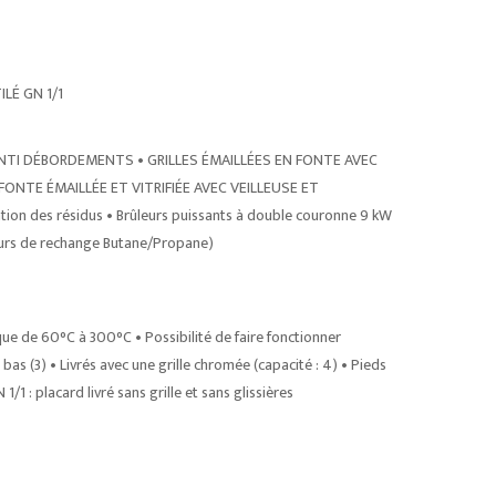
LÉ GN 1/1
TI DÉBORDEMENTS • GRILLES ÉMAILLÉES EN FONTE AVEC
ONTE ÉMAILLÉE ET VITRIFIÉE AVEC VEILLEUSE ET
ion des résidus • Brûleurs puissants à double couronne 9 kW
teurs de rechange Butane/Propane)
que de 60°C à 300°C • Possibilité de faire fonctionner
as (3) • Livrés avec une grille chromée (capacité : 4) • Pieds
/1 : placard livré sans grille et sans glissières