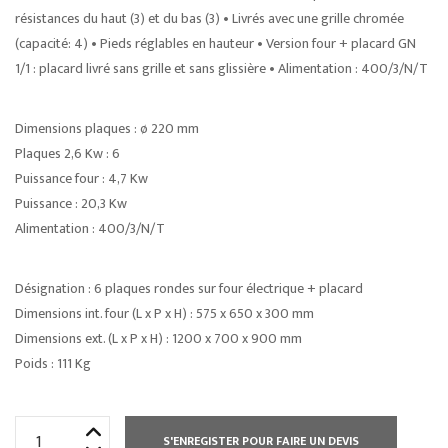
résistances du haut (3) et du bas (3) • Livrés avec une grille chromée
(capacité: 4) • Pieds réglables en hauteur • Version four + placard GN
1/1 : placard livré sans grille et sans glissière • Alimentation : 400/3/N/T
Dimensions plaques : ø 220 mm
Plaques 2,6 Kw : 6
Puissance four : 4,7 Kw
Puissance : 20,3 Kw
Alimentation : 400/3/N/T
Désignation : 6 plaques rondes sur four électrique + placard
Dimensions int. four (L x P x H) : 575 x 650 x 300 mm
Dimensions ext. (L x P x H) : 1200 x 700 x 900 mm
Poids : 111 Kg
quantité
S'ENREGISTER POUR FAIRE UN DEVIS