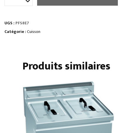
de
FOURNEAU
4
UGS :
PFS8E7
PLAQUES
CARRÉES
Catégorie :
Cuisson
/
FOUR
GN
Produits similaires
2/1