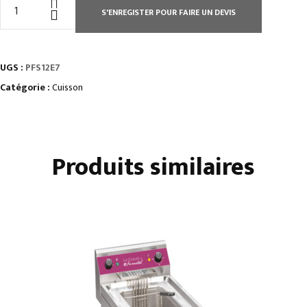
quantité
S'ENREGISTER POUR FAIRE UN DEVIS
de
FOURNEAU
6
UGS :
PFS12E7
PLAQUES
CARRÉES
Catégorie :
Cuisson
/
FOUR
GN2/1
Produits similaires
+
PLACARD
-
STATIQUES