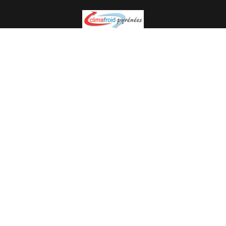
Spécialiste en installation pour du matériel professionnel.
Veuillez prendre contact avec nous pour plus
d’informations.
05.62.35.78.96
© Climat Froid Pyrénées -
Agence de communication Pyréweb
-
Référencement