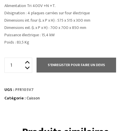
Alimentation Tri 400V +N +T.
Désignation : 4 plaques carrées sur four électrique
Dimensions int. four (L x P x H) : 575 x 515 x 300 mm
Dimensions ext. (L x P x H) : 700 x 700 x 850 mm
Puissance électrique : 15,4 kW
Poids : 83,5 Kg
quantité
S'ENREGISTER POUR FAIRE UN DEVIS
de
FOURNEAU
6
UGS :
PFR105V7
PLAQUES
RONDES
Catégorie :
Cuisson
/
FOUR
GN
1/1