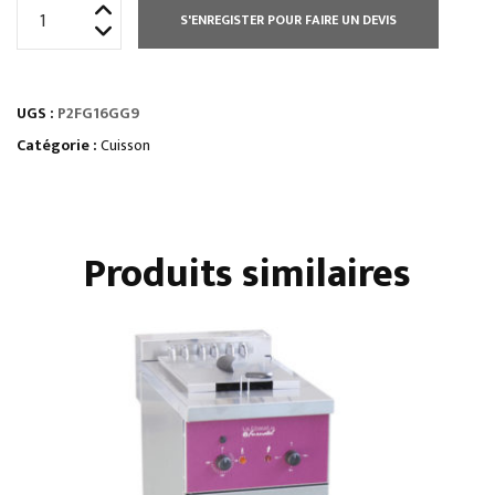
quantité
S'ENREGISTER POUR FAIRE UN DEVIS
de
FOURNEAU
8
UGS :
P2FG16GG9
FEUX
/
Catégorie :
Cuisson
2
FOURS
GAZ
Produits similaires
GN
2/1