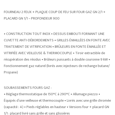
FOURNEAU 2 FEUX + PLAQUE COUP DE FEU SUR FOUR GAZ GN 2/1 +
PLACARD GN 1/1 – PROFONDEUR 900
• CONSTRUCTION TOUT INOX • DESSUS EMBOUTI FORMANT UNE
CUVETTE ANTI-DÉBORDEMENTS • GRILLES ÉMAILLÉES EN FONTE AVEC
TRAITEMENT DE VITRIFICATION • BRÛLEURS EN FONTE ÉMAILLÉE ET
VITRIFIÉE AVEC VEILLEUSE & THERMOCOUPLE • Tiroir extractible de
récupération des résidus • Brûleurs puissants à double couronne 9 kW •
Fonctionnement gaz naturel (livrés avec injecteurs de rechange butane/
Propane)
SOUBASSEMENTS FOURS GAZ :
• Réglage thermostatique de 150°C à 290°C • Allumage piezzo •
Équipés d’une veilleuse et thermocouple • Livrés avec une grille chromée
(capacité : 4) • Pieds réglables en hauteur • Versions four + placard GN
1/1 : placard livré sans grille et sans glissières