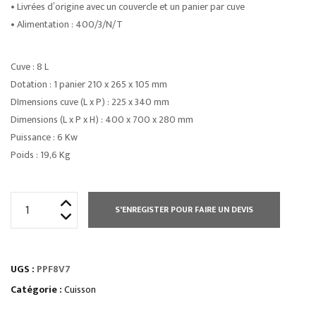
• Livrées d’origine avec un couvercle et un panier par cuve
• Alimentation : 400/3/N/T
Cuve : 8 L
Dotation : 1 panier 210 x 265 x 105 mm
DImensions cuve (L x P) : 225 x 340 mm
Dimensions (L x P x H) : 400 x 700 x 280 mm
Puissance : 6 Kw
Poids : 19,6 Kg
quantité
S'ENREGISTER POUR FAIRE UN DEVIS
de
FOURNEAU
PLAQUE
UGS :
PPF8V7
DE
MIJOTAGE
Catégorie :
Cuisson
ÉLEC.