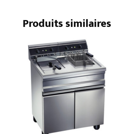
/
FOUR
Produits similaires
GN
1/1
-
VENTILE