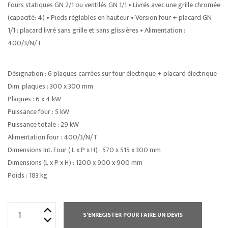
Fours statiques GN 2/1 ou ventilés GN 1/1 • Livrés avec une grille chromée
(capacité: 4) • Pieds réglables en hauteur • Version four + placard GN
1/1 : placard livré sans grille et sans glissières • Alimentation :
400/3/N/T
Désignation : 6 plaques carrées sur four électrique + placard électrique
Dim. plaques : 300 x 300 mm
Plaques : 6 x 4 kW
Puissance four : 5 kW
Puissance totale : 29 kW
Alimentation four : 400/3/N/T
Dimensions Int. Four ( L x P x H) : 570 x 515 x 300 mm
Dimensions (L x P x H) : 1200 x 900 x 900 mm
Poids : 183 kg
quantité
S'ENREGISTER POUR FAIRE UN DEVIS
de