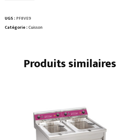
FOURNEAU
PLAQUE
UGS :
PF8VE9
DE
MIJOTAGE
Catégorie :
Cuisson
SUR
FOUR
GN
Produits similaires
1/1