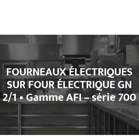
Accueil
L’entreprise
Climatisation
Froid et Cuisine Pro
Matériels de cuisine professionnel
FOURNEAUX ÉLECTRIQUES
Notre Boutique
Contact
SUR FOUR ÉLECTRIQUE GN
2/1 • Gamme AFI – série 700