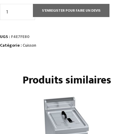
quantité
S'ENREGISTER POUR FAIRE UN DEVIS
de
FOURNEAUX
ÉLECTRIQUES
UGS :
F4E7FE80
SUR
FOUR
Catégorie :
Cuisson
ÉLECTRIQUE
GN
2/1
Produits similaires
•
Gamme
AFI
-
série
700