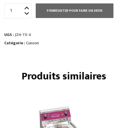
quantité
S'ENREGISTER POUR FAIRE UN DEVIS
de
FOURNEAUX
SUR
UGS :
JZH-TE-4
ARMOIRE
ET
Catégorie :
Cuisson
SUR
FOUR
série
Produits similaires
700