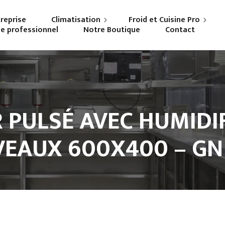
treprise
Climatisation
Froid et Cuisine Pro
ne professionnel
Notre Boutique
Contact
Particuliers
Frigoriste professionnel
Professionnels
Cuisiniste
R PULSÉ AVEC HUMIDIF
VEAUX 600X400 – GN 