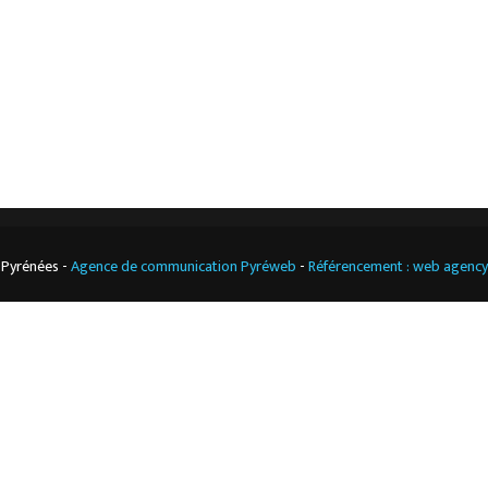
Climatisation
professionnelle
CGV
Cuisine
professionnelle
 Pyrénées -
Agence de communication Pyréweb
-
Référencement : web agenc