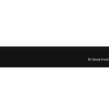
05.62.35.78.96
© Climat Froid