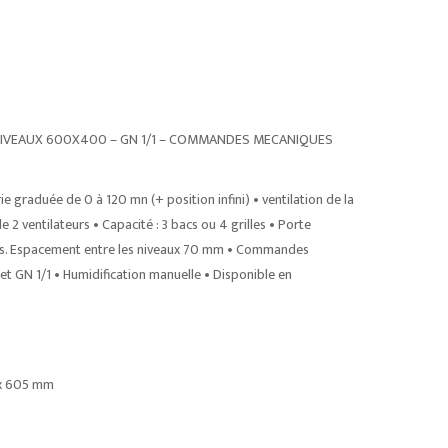
4 NIVEAUX 600X400 – GN 1/1 – COMMANDES MECANIQUES
graduée de 0 à 120 mn (+ position infini) • ventilation de la
2 ventilateurs • Capacité : 3 bacs ou 4 grilles • Porte
ues. Espacement entre les niveaux 70 mm • Commandes
t GN 1/1 • Humidification manuelle • Disponible en
) x 605 mm