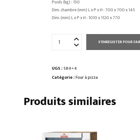
Poids (kg) : 150
Dim. chambre (mm) L x P x H : 700 x 700 x 145
Dim. (mm) L x P x H : 1010 x 1120 x 770
quantité
S'ENREGISTER POUR FAI
de
FOURS
À
UGS :
SB4+4
PIZZASpour
pizza
Catégorie :
Four à pizza
ø
34
Produits similaires
cm