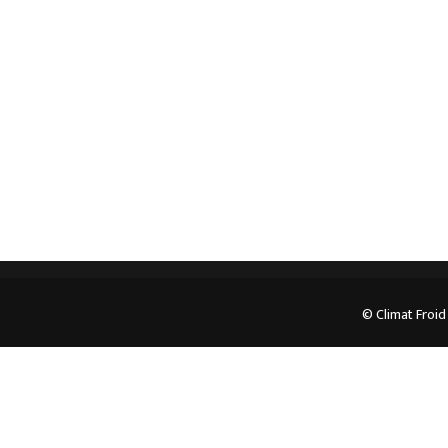
professionnel. Veuillez prendre contact avec nous
pour plus d’informations.
05.62.35.78.96
© Climat Froid