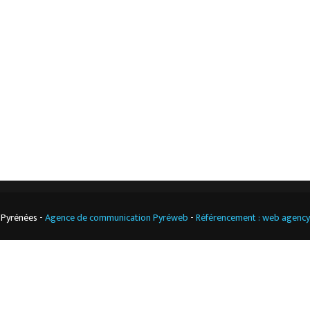
L’entreprise
Nos actualités
Notre boutique
Contact
Climatisation
professionnelle
CGV
Cuisine
professionnelle
 Pyrénées -
Agence de communication Pyréweb
-
Référencement : web agenc