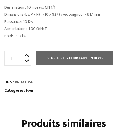
Désignation : 10 niveaux GN 1/1
Dimensions (L x P x H) : 710 x 827 (avec poignée) x 917 mm
Puissance : 10 Kw
Alimentation : 400/3/N/T
Poids : 90 kG
quantité
S'ENREGISTER POUR FAIRE UN DEVIS
de
FOURS
DE
UGS :
RRUA105E
REMISE
ET
Catégorie :
Four
MAINTIEN
EN
TEMPÉRATURE
Produits similaires
-
SÉRIE