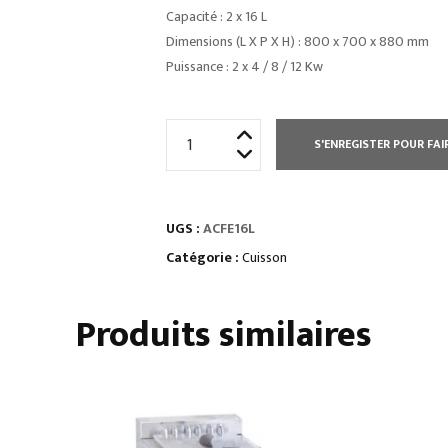
Capacité : 2 x 16 L
Dimensions (L X P X H) : 800 x 700 x 880 mm
Puissance : 2 x 4 / 8 / 12 Kw
quantité
S'ENREGISTER POUR FAI
de
FRITEUSE
ELECTRIQUE
UGS :
ACFE16L
16
L
Catégorie :
Cuisson
SUR
COFFRE
Produits similaires