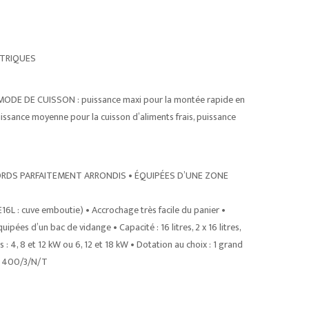
CTRIQUES
E DE CUISSON : puissance maxi pour la montée rapide en
uissance moyenne pour la cuisson d’aliments frais, puissance
RDS PARFAITEMENT ARRONDIS • ÉQUIPÉES D’UNE ZONE
6L : cuve emboutie) • Accrochage très facile du panier •
pées d’un bac de vidange • Capacité : 16 litres, 2 x 16 litres,
s : 4, 8 et 12 kW ou 6, 12 et 18 kW • Dotation au choix : 1 grand
on 400/3/N/T