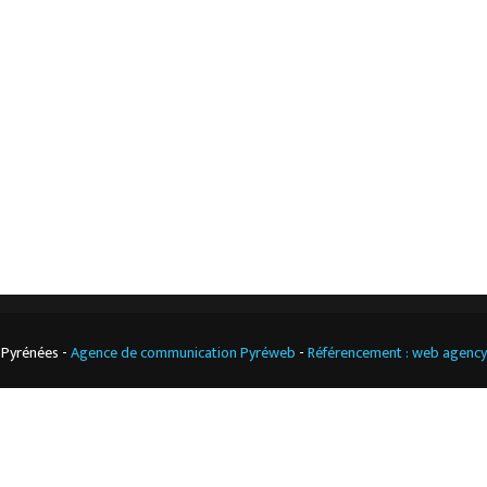
L’entreprise
Nos actualités
Notre boutique
Contact
Climatisation
professionnelle
CGV
Cuisine
professionnelle
 Pyrénées -
Agence de communication Pyréweb
-
Référencement : web agenc