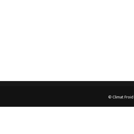
professionnel. Veuillez prendre contact avec nous
pour plus d’informations.
05.62.35.78.96
© Climat Froid