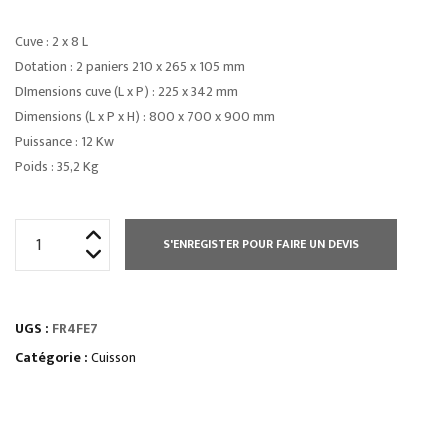
Cuve : 2 x 8 L
Dotation : 2 paniers 210 x 265 x 105 mm
DImensions cuve (L x P) : 225 x 342 mm
Dimensions (L x P x H) : 800 x 700 x 900 mm
Puissance : 12 Kw
Poids : 35,2 Kg
quantité
S'ENREGISTER POUR FAIRE UN DEVIS
de
FRITEUSE
ÉLECTRIQUE
UGS :
FR4FE7
SUR
PLACARD
Catégorie :
Cuisson
OUVERT
8
L