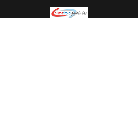
Spécialiste en installation pour du matériel professionnel.
Veuillez prendre contact avec nous pour plus
d’informations.
05.62.35.78.96
© Climat Froid Pyrénées -
Agence de communication Pyréweb
-
Référencement