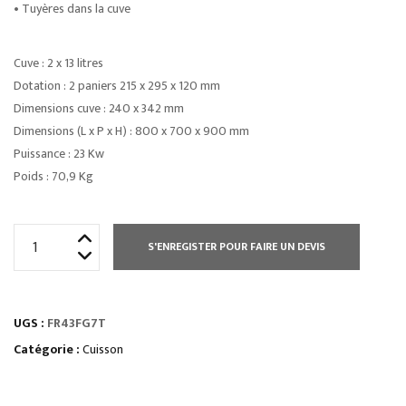
• Tuyères dans la cuve
Cuve : 2 x 13 litres
Dotation : 2 paniers 215 x 295 x 120 mm
Dimensions cuve : 240 x 342 mm
Dimensions (L x P x H) : 800 x 700 x 900 mm
Puissance : 23 Kw
Poids : 70,9 Kg
quantité
S'ENREGISTER POUR FAIRE UN DEVIS
de
FRITEUSE
GAZ
UGS :
FR43FG7T
13
L
Catégorie :
Cuisson
-
SUR