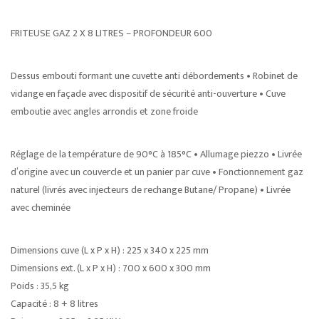
FRITEUSE GAZ 2 X 8 LITRES – PROFONDEUR 600
Dessus embouti formant une cuvette anti débordements • Robinet de
vidange en façade avec dispositif de sécurité anti-ouverture • Cuve
emboutie avec angles arrondis et zone froide
Réglage de la température de 90°C à 185°C • Allumage piezzo • Livrée
d’origine avec un couvercle et un panier par cuve • Fonctionnement gaz
naturel (livrés avec injecteurs de rechange Butane/ Propane) • Livrée
avec cheminée
Dimensions cuve (L x P x H) : 225 x 340 x 225 mm
Dimensions ext. (L x P x H) : 700 x 600 x 300 mm
Poids : 35,5 kg
Capacité : 8 + 8 litres