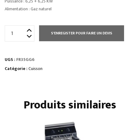
Puissance : 6,25 + 6,25 KW
Alimentation : Gaz naturel
quantité
S'ENREGISTER POUR FAIRE UN DEVIS
de
FRITEUSE
GAZ
UGS :
FR35GG6
8
LITRES
Catégorie :
Cuisson
-
GAMME
600
Produits similaires