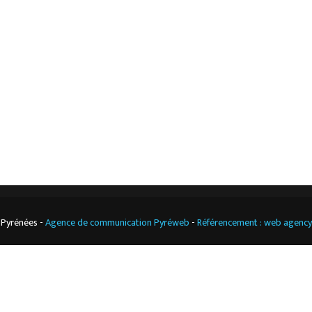
L’entreprise
Nos actualités
Notre boutique
Contact
Climatisation
professionnelle
CGV
Cuisine
professionnelle
 Pyrénées -
Agence de communication Pyréweb
-
Référencement : web agenc