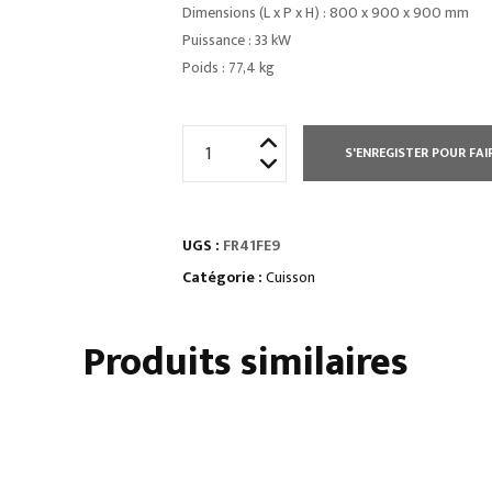
Dimensions (L x P x H) : 800 x 900 x 900 mm
Puissance : 33 kW
Poids : 77,4 kg
quantité
S'ENREGISTER POUR FAI
de
FRITEUSE
SUR
UGS :
FR41FE9
COFFRE
ÉLECTRIQUE
Catégorie :
Cuisson
21
L
Produits similaires
-
COMMANDES
MÉCANIQUES