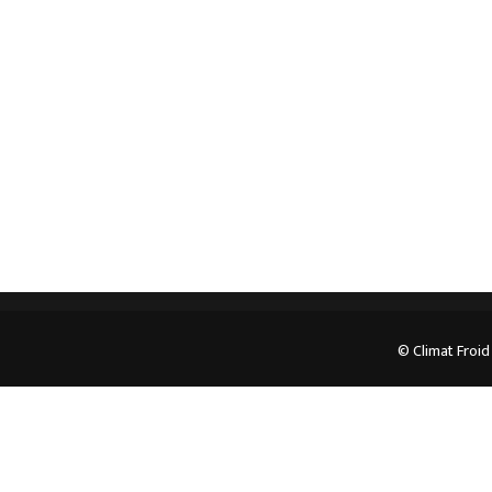
professionnel. Veuillez prendre contact avec nous
pour plus d’informations.
05.62.35.78.96
© Climat Froid