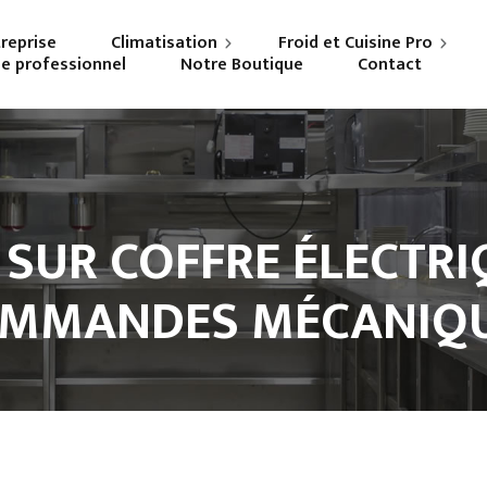
treprise
Climatisation
Froid et Cuisine Pro
ne professionnel
Notre Boutique
Contact
Particuliers
Frigoriste professionnel
Professionnels
Cuisiniste
 SUR COFFRE ÉLECTRIQ
MMANDES MÉCANIQ