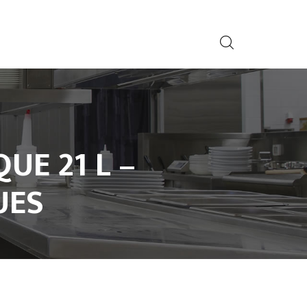
UE 21 L –
UES