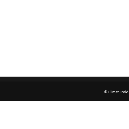
professionnel. Veuillez prendre contact avec nous
pour plus d’informations.
05.62.35.78.96
© Climat Froid