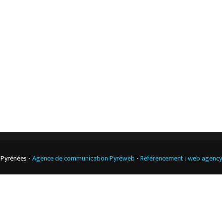
L’entreprise
Nos actualités
Notre boutique
Contact
Climatisation
professionnelle
CGV
Cuisine
professionnelle
 Pyrénées -
Agence de communication Pyréweb
-
Référencement : web agenc