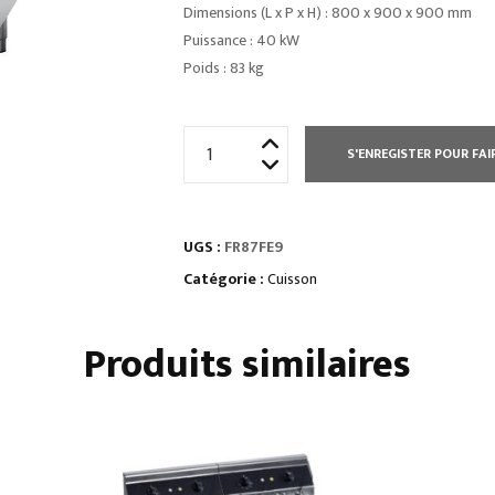
Dimensions (L x P x H) : 800 x 900 x 900 mm
Puissance : 40 kW
Poids : 83 kg
quantité
S'ENREGISTER POUR FAI
de
FRITEUSE
SUR
UGS :
FR87FE9
COFFRE
ÉLECTRIQUE
Catégorie :
Cuisson
2X
17
Produits similaires
L
-
COMMANDES
MÉCANIQUES