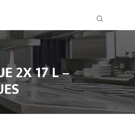
E 2X 17 L –
UES