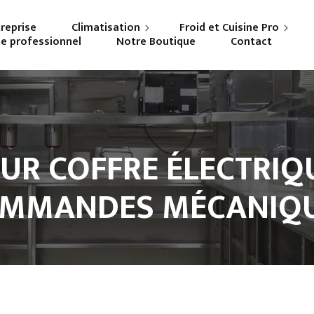
treprise
Climatisation
Froid et Cuisine Pro
ne professionnel
Notre Boutique
Contact
Particuliers
Frigoriste professionnel
Professionnels
Cuisiniste
UR COFFRE ÉLECTRIQU
MMANDES MÉCANIQ