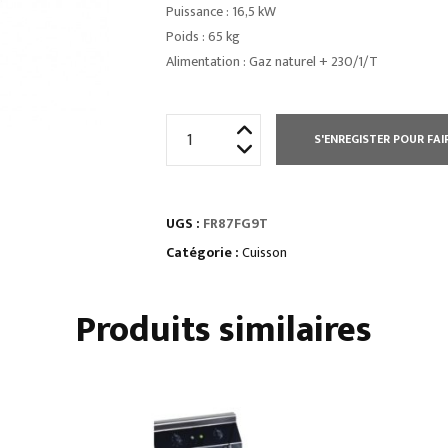
Puissance : 16,5 kW
Poids : 65 kg
Alimentation : Gaz naturel + 230/1/T
quantité
S'ENREGISTER POUR FAI
de
FRITEUSE
SUR
UGS :
FR87FG9T
COFFRE
GAZ
Catégorie :
Cuisson
-
2
Produits similaires
X
17
L
-
TUYÈRES