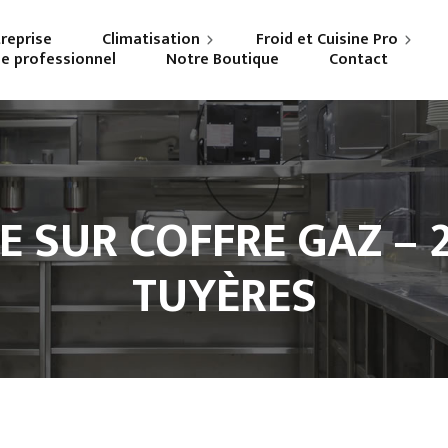
treprise
Climatisation
Froid et Cuisine Pro
ne professionnel
Notre Boutique
Contact
Particuliers
Frigoriste professionnel
Professionnels
Cuisiniste
E SUR COFFRE GAZ – 2 
TUYÈRES