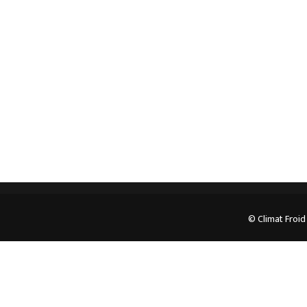
professionnel. Veuillez prendre contact avec nous
pour plus d’informations.
05.62.35.78.96
© Climat Froid