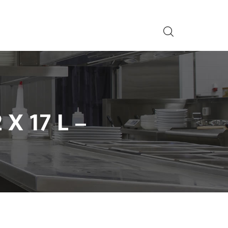
X 17 L –