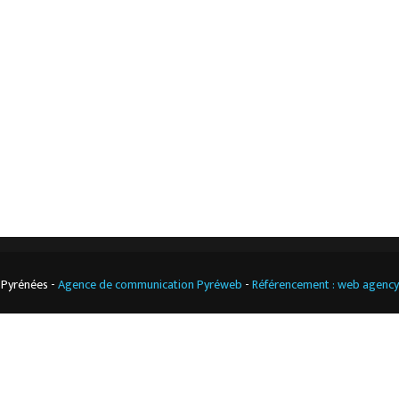
L’entreprise
Nos actualités
Notre boutique
Contact
Climatisation
professionnelle
CGV
Cuisine
professionnelle
 Pyrénées -
Agence de communication Pyréweb
-
Référencement : web agenc