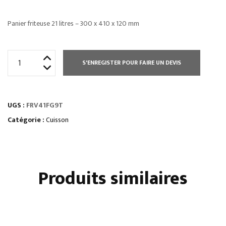
Panier friteuse 21 litres – 300 x 410 x 120 mm
quantité
S'ENREGISTER POUR FAIRE UN DEVIS
de
FRITEUSE
SUR
UGS :
FRV41FG9T
COFFRE
GAZ
Catégorie :
Cuisson
-
21
L
Produits similaires
-
CUVE
EN
V