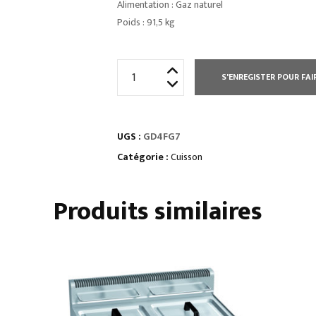
Alimentation : Gaz naturel
Poids : 91,5 kg
quantité
S'ENREGISTER POUR FAI
de
GRILLADE
GAZ
UGS :
GD4FG7
MONOBLOC
1
Catégorie :
Cuisson
MODULE
Produits similaires