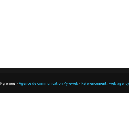
Notre boutique
Contact
Climatisation
professionnelle
CGV
Cuisine
professionnelle
 Pyrénées -
Agence de communication Pyréweb
-
Référencement : web agenc