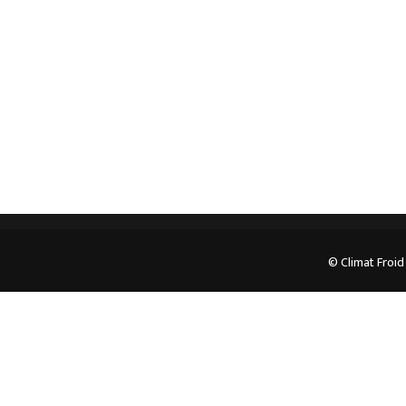
pour plus d’informations.
05.62.35.78.96
© Climat Froid