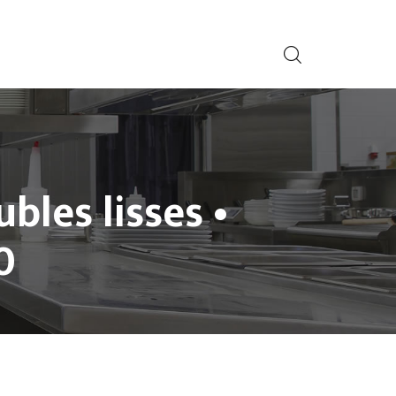
bles lisses •
0