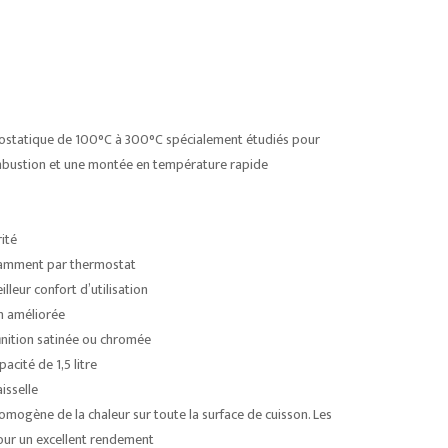
rmostatique de 100°C à 300°C spécialement étudiés pour
mbustion et une montée en température rapide
ité
damment par thermostat
leur confort d’utilisation
n améliorée
inition satinée ou chromée
acité de 1,5 litre
isselle
omogène de la chaleur sur toute la surface de cuisson. Les
our un excellent rendement