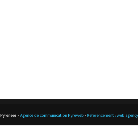
Accueil
Mentions légales
L’entreprise
Nos actualités
Notre boutique
Contact
Climatisation
professionnelle
CGV
Cuisine
professionnelle
 Pyrénées -
Agence de communication Pyréweb
-
Référencement : web agenc