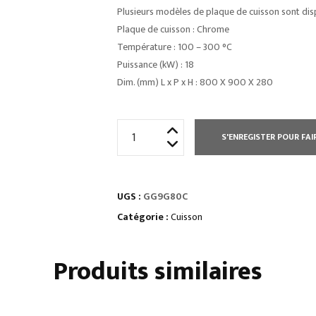
Plusieurs modèles de plaque de cuisson sont disp
Plaque de cuisson : Chrome
Température : 100 – 300 °C
Puissance (kW) : 18
Dim. (mm) L x P x H : 800 X 900 X 280
quantité
S'ENREGISTER POUR FAI
de
GRILLS
GAZ
UGS :
GG9G80C
À
POSER
Catégorie :
Cuisson
•
plaques
Produits similaires
doubles
lisses
•