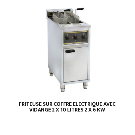
Gamme
AFI
-
série
900
FRITEUSE SUR COFFRE ELECTRIQUE AVEC
VIDANGE 2 X 10 LITRES 2 X 6 KW