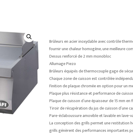
Brûleurs en acier inoxydable avec contrôle the
fournir une chaleur homogène, une meilleure co
Dessus renforcé de 2 mm monobloc
Allumage Piezo
Brûleurs équipés de thermocouple gage de sécur
Chaque zone de cuisson est contrôlée indépen
Finition de plaque chromée en option pour un meil
Plaque plus résistance et performance de cuisso
Plaque de cuisson d’une épaisseur de 15 mm en f
Tiroir de récupération du jus de cuisson d’une cap
Pare-éclaboussure amovible et lavable en lave-va
La conception des grills permet une restitution h
grills génèrent des performances importantes p