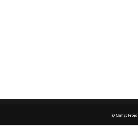
Spécialiste en installation pour du matériel
professionnel. Veuillez prendre contact avec nous
pour plus d’informations.
05.62.35.78.96
© Climat Froid