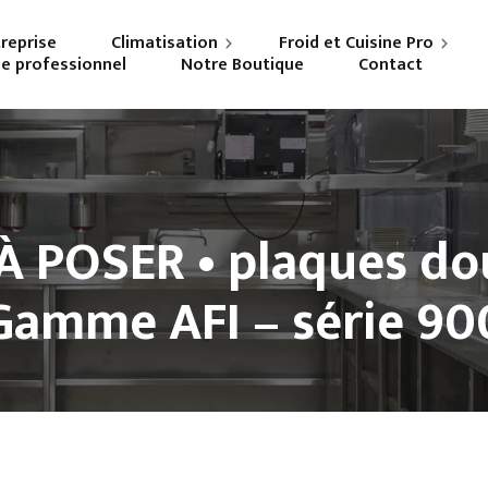
treprise
Climatisation
Froid et Cuisine Pro
ne professionnel
Notre Boutique
Contact
Particuliers
Frigoriste professionnel
Professionnels
Cuisiniste
 POSER • plaques dou
Gamme AFI – série 90