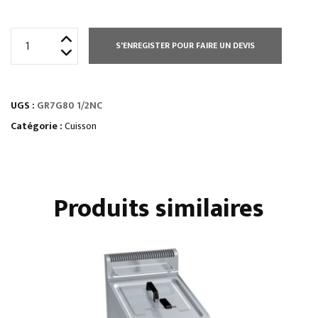
quantité
S'ENREGISTER POUR FAIRE UN DEVIS
de
GRILLS
GAZ
UGS :
GR7G80 1/2NC
À
POSER
Catégorie :
Cuisson
•
Plaques
doubles
Produits similaires
semi-
lisses
et
semi-
nervurées
•
Gamme