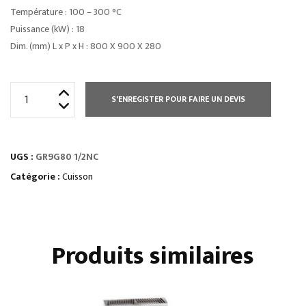
Température : 100 – 300 °C
Puissance (kW) : 18
Dim. (mm) L x P x H : 800 X 900 X 280
quantité
S'ENREGISTER POUR FAIRE UN DEVIS
de
GRILLS
GAZ
UGS :
GR9G80 1/2NC
À
POSER
Catégorie :
Cuisson
•
plaques
doubles
Produits similaires
semi-
lisses
et
semi-