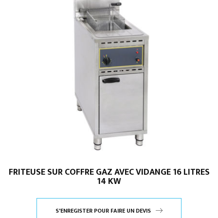
nervurées
•
Gamme
AFI
-
série
900
FRITEUSE SUR COFFRE GAZ AVEC VIDANGE 16 LITRES
14 KW
S'ENREGISTER POUR FAIRE UN DEVIS