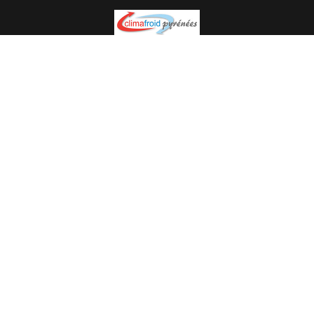
Spécialiste en installation pour du matériel professionnel.
Veuillez prendre contact avec nous pour plus
d’informations.
05.62.35.78.96
© Climat Froid Pyrénées -
Agence de communication Pyréweb
-
Référencement